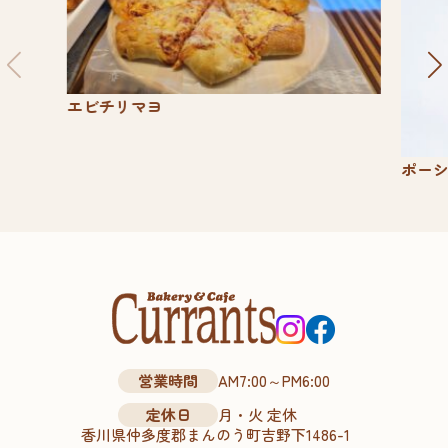
エビチリマヨ
ポー
営業時間
AM7:00～PM6:00
定休日
月・火 定休
香川県仲多度郡まんのう町吉野下1486-1