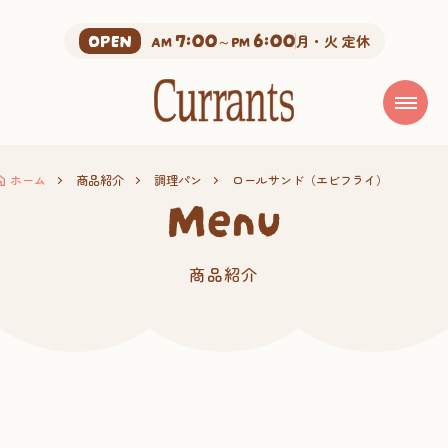
7:00
6:00
OPEN
AM
～PM
月・火 定休
ホーム
商品紹介
調理パン
ロールサンド（エビフライ）
menu
商品紹介