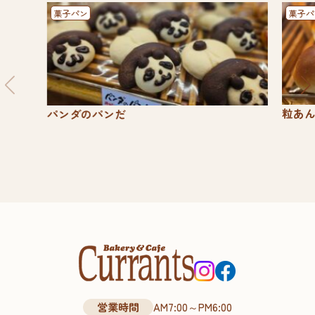
菓子パン
菓子パ
粒あ
パンダのパンだ
営業時間
AM7:00～PM6:00