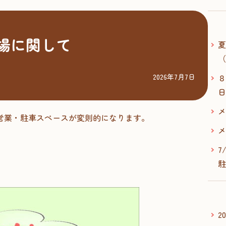
車場に関して
夏
（
2026年7月7日
８
日
メ
フェ営業・駐車スペースが変則的になります。
メ
7
駐
2