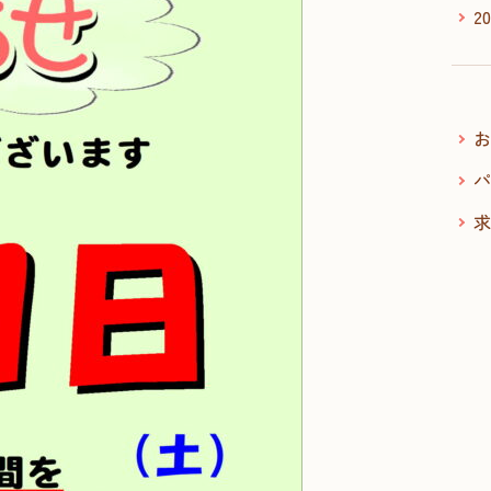
2
お
パ
求